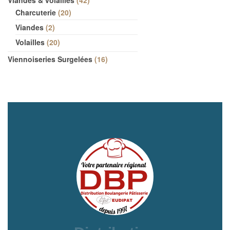
Viandes & volailles
42
Charcuterie
20
Viandes
2
Volailles
20
Viennoiseries Surgelées
16