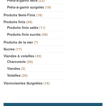
Prêts-à-garnir secs
23
Prêts-à-garnir surgelés
19
Produits Semi-Finis
18
Produits finis
69
Produits finis salés
11
Produits finis sucrés
58
Produits de la mer
7
Sucres
17
Viandes & volailles
42
Charcuterie
20
Viandes
2
Volailles
20
Viennoiseries Surgelées
16